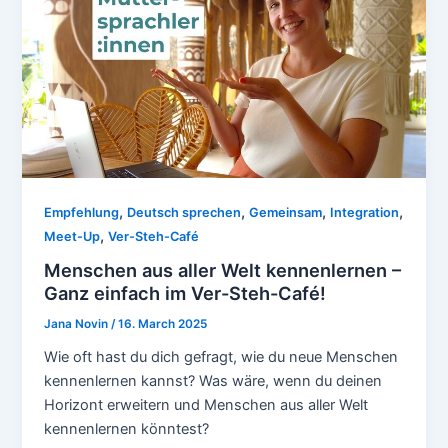
,
,
,
,
Empfehlung
Deutsch sprechen
Gemeinsam
Integration
,
Meet-Up
Ver-Steh-Café
Menschen aus aller Welt kennenlernen –
Ganz einfach im Ver-Steh-Café!
Jana Novin
/
16. March 2025
Wie oft hast du dich gefragt, wie du neue Menschen
kennenlernen kannst? Was wäre, wenn du deinen
Horizont erweitern und Menschen aus aller Welt
kennenlernen könntest?